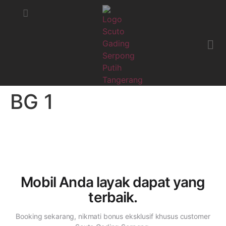
STATUS MOBIL
KRITIK & SARAN
BG 1
Mobil Anda layak dapat
yang
terbaik.
Booking sekarang, nikmati bonus eksklusif khusus customer